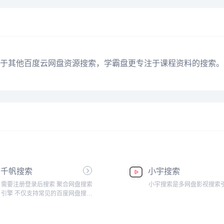
于其他百度云网盘资源搜索，学霸盘更专注于课程资料的搜索。
千帆搜索
小宇搜索
需要注册登录后搜索 聚合网盘搜索
小宇搜索是多网盘影视搜索
引擎 不仅支持常见的百度网盘搜
索、阿里云盘搜索、夸克网盘搜
索、迅雷云盘搜索。还支持蓝奏云
搜索、天翼云盘搜索。