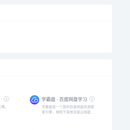
学霸盘 - 百度网盘学习
资料搜索下载神器
引擎。
学霸盘是一个提供百度网盘资源搜
索引擎，相较于其他百度云网盘资
源搜索，学霸盘更专注于课程资料
的搜索。