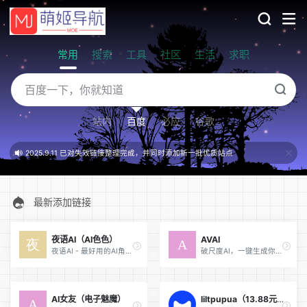
常用
搜索
工具
社区
生活
求职
站内
百度
必应
谷歌
2025.9.11 已对失效链接整理完成，并同时添加新一批优质站点
最新添加链接
夜语AI（AI色色）
AVAI
夜语AI - 最好用的AI角色聊天平台，发现和探索各种AI角色
破尺度AI，一键生成你的视频幻想
AI女友（电子魅魔）
liltpupua（13.88元256G 23.99元888G 支持按月或按流量计费）