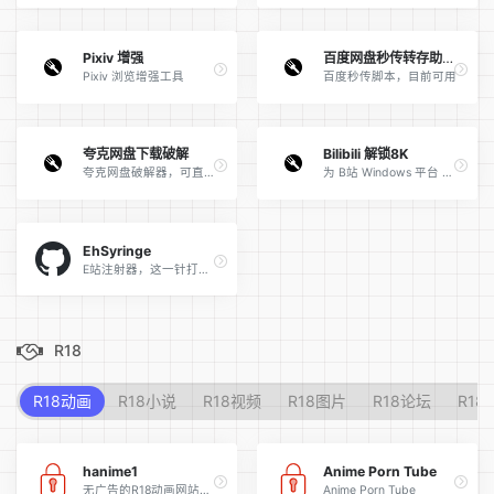
Pixiv 增强
百度网盘秒传转存助手 支持PC及移动端 永久无广告绿色版
Pixiv 浏览增强工具
百度秒传脚本，目前可用
夸克网盘下载破解
Bilibili 解锁8K
夸克网盘破解器，可直接直链下载
为 B站 Windows 平台 解锁杜比全景声 & 8K &开启 HDR &直播画质PRO
EhSyringe
E站注射器，这一针打下去你就会说中文了
R18
R18动画
R18小说
R18视频
R18图片
R18论坛
R18A
hanime1
Anime Porn Tube
无广告的R18动画网站，旧资源较少，新出的资源较全，站长努力更新资源中
Anime Porn Tube