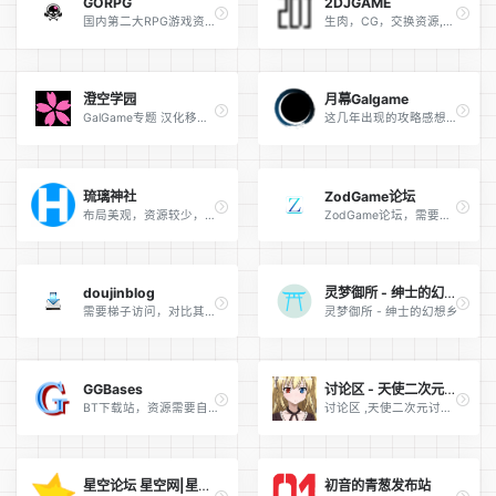
GORPG
2DJGAME
国内第二大RPG游戏资源站，曾倒闭过一次，目前汉化者流失，只有本身汉化组驻扎
生肉，CG，交换资源,能光速拿到刚发售的作品
澄空学园
月幕Galgame
GalGame专题 汉化移植 评论鉴赏 萌战 汉化信息
这几年出现的攻略感想站，无游戏资源
琉璃神社
ZodGame论坛
布局美观，资源较少，站内不止有游戏，还有各种动画，漫画资源
ZodGame论坛，需要梯子上网访问，内容注册，以3D社游戏为主
doujinblog
灵梦御所 - 绅士的幻想乡
需要梯子访问，对比其他网站，优势在同人
灵梦御所 - 绅士的幻想乡
GGBases
讨论区 - 天使二次元讨论区 - Powered by Discuz!
BT下载站，资源需要自己甄别，防止有奇奇怪怪的东西混入
讨论区 ,天使二次元讨论区
星空论坛 星空网|星の翼|命の旅团工作室|苍穹漫画社|星空网创造日式ACGMN网站新纪元！ - SEIKUU.COM
初音的青葱发布站