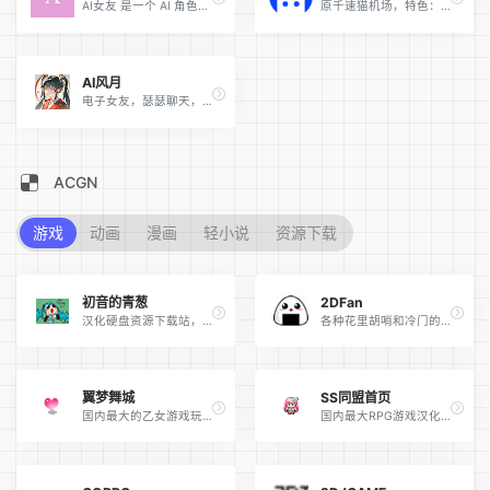
AI女友 是一个 AI 角色扮演与创作平台，提供丰富的 AI 角色卡、小说创作和 AI 绘画功能，让你与虚拟角色展开精彩对话。
原千速猫机场，特色：价格低廉，任何套餐都不限制速度，拿来跑流量非常适合（所有机场都月付！，月付！！，月付！！！，没有任何一家机场能保证不跑路）
AI风月
电子女友，瑟瑟聊天，自由定制你的文爱世界
ACGN
游戏
动画
漫画
轻小说
资源下载
初音的青葱
2DFan
汉化硬盘资源下载站，更新速度快，资源齐全，上古老游戏都能在这找到（注意：目前规则是硬币要大于30，不然会被限制成2天下载1次资源）
各种花里胡哨和冷门的补丁+介绍、攻略、存档、特殊码
翼梦舞城
SS同盟首页
国内最大的乙女游戏玩家论坛
国内最大RPG游戏汉化论坛，新注册用户要求较严，需要耐心遵守规则