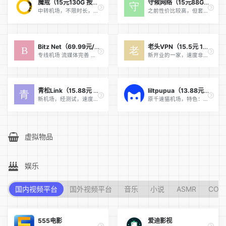
魔戒（15元130G 按流量计费）
守候网络（15元88G/20元200G/季付68元每月300G）
中转机场，不限时长，按流量计费，适合轻量使用的用户或当成备用 注意：机场默认必须梯子访问（所有机场都月付！，月付！！，月付！！！，没有任何一家机场能保证不跑路）
之前性价比较高，但套餐价格已涨价，性价比不足，追求稳定的可以选择 （专属优惠码：92）（所有机场都月付！，月付！！，月付！！！，没有任何一家机场能保证不跑路）
Bitz Net（69.99元/季/每月100G 199.9元/季/每月1T 顶级BGP专线）
老头VPN（15.5元 150G流量）
专线机场 流媒体完善 大型机场 多端负载均衡 新用户首次购买9折优惠码：new9
新开业的一家，速度非常快，体验优秀，价格略贵（新用户5折优惠券：p8qnSJJG）（所有机场都月付！，月付！！，月付！！！，没有任何一家机场能保证不跑路）
青松Link（15.88元 256G 流量）
liltpupua（13.88元256G 23.99元888G 支持按月或按流量计费）
新机场，经测试，速度非常快8K视频也秒开，流量给的也足。（所有机场都月付！，月付！！，月付！！！，没有任何一家机场能保证不跑路）
原千速猫机场，特色：价格低廉，任何套餐都不限制速度，拿来跑流量非常适合（所有机场都月付！，月付！！，月付！！！，没有任何一家机场能保证不跑路）
虚拟物品
娱乐
国内视频平台
国外视频平台
音乐
小说
ASMR
COS
555电影
爱迪影视