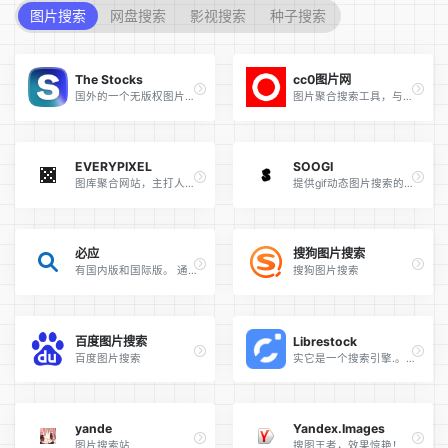
图片搜索
网盘搜索
影视搜索
种子搜索
The Stocks
cc0图片网
国外的一个无版权图片聚合搜索网站。
图片聚合搜索工具，与常见的免费图库服务不同，它整合多个国外免费图库，提供一次搜寻多个图库来源的功能
EVERYPIXEL
SOOGI
图库聚合网站，主打人工智能搜索，支持以图搜图的智能搜图工具。可以搜索各大图片网站的图片，并对齐进行精准化的分类。
提供gif动态图片搜索的网站。 不仅有大量的搞笑、表情、美女、明星、热门事件GIF动图
必应
搜狗图片搜索
有国内版和国际版。 通过点击搜索框上方的按钮即可切换对应的版本
搜狗图片搜索
百度图片搜索
Librestock
百度图片搜索
实它是一个搜索引擎.。 你可以在librestock里一键搜索国外40多个免费无版权图片素材
yande
Yandex.Images
图片搜索站
搜图王者，效果惊艳！