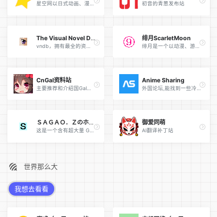
星空网以日式动画、漫画、游戏、音乐、小说为核心，我们的使命是创造日式ACGMN网站新纪元！
初音的青葱发布站
The Visual Novel Database | vndb
绯月ScarletMoon
vndb，拥有最全的资讯信息
绯月是一个以动漫、游戏、音乐、绘画等为主题的论坛
CnGal资料站
Anime Sharing
主要推荐和介绍国Gal的。
外国论坛,能找到一些冷门资源,但是大多数资源都是网赚盘，没会员很难下载
ＳＡＧＡＯ．Ｚのホームページ
御爱同萌
这是一个含有超大量 Galgame 存档以及 Galgame 攻略的网站。 セーブデータのページ 是存档页面，愚者の館（アーカイブ）是攻略页面
AI翻译补丁站
世界那么大
我想去看看