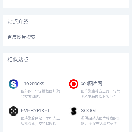
站点介绍
百度图片搜索
相似站点
The Stocks
cc0图片网
国外的一个无版权图片聚
图片聚合搜索工具，与常
合搜索网站。
见的免费图库服务不同，
它整合多个国外免费图
库，提供一次搜寻多个图
EVERYPIXEL
SOOGI
库来源的功能
图库聚合网站，主打人工
提供gif动态图片搜索的网
智能搜索，支持以图搜图
站。 不仅有大量的搞笑、
的智能搜图工具。可以搜
表情、美女、明星、热门